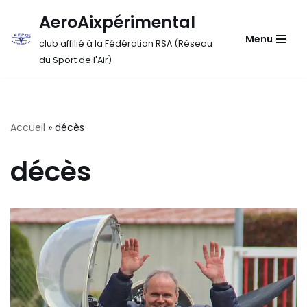
AeroAixpérimental
Aller
Menu
club affilié à la Fédération RSA (Réseau
au
du Sport de l'Air)
contenu
Accueil
»
décès
décès