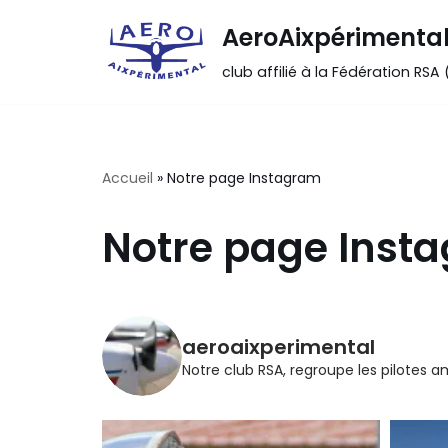
AeroAixpérimenta
Aller
club affilié à la Fédération RSA
au
contenu
Accueil
»
Notre page Instagram
Notre page Inst
aeroaixperimental
Notre club RSA, regroupe les pilotes a