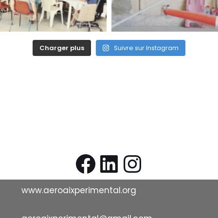
Charger plus
Suivre sur Instagram
www.aeroaixperimental.org