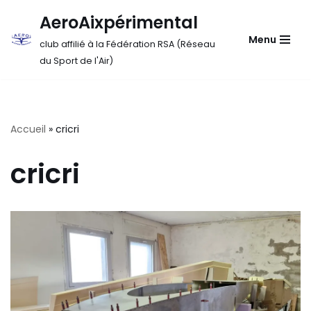
AeroAixpérimental
Aller
Menu
club affilié à la Fédération RSA (Réseau
au
du Sport de l'Air)
contenu
Accueil
»
cricri
cricri